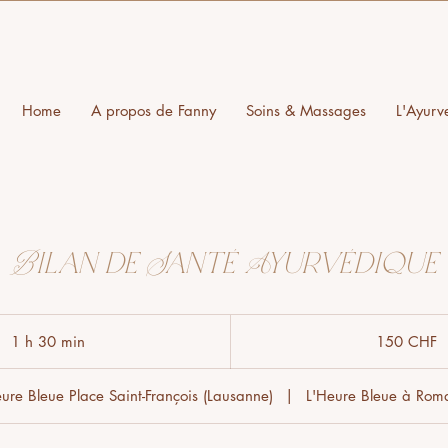
Home
A propos de Fanny
Soins & Massages
L'Ayurv
Bilan de Santé Ayurvédique
150
francs
1 h 30 min
1
150 CHF
suisses
3
0
eure Bleue Place Saint-François (Lausanne)
|
L'Heure Bleue à Rom
m
i