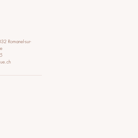
32 Romanel-sur-
se
5
eue.ch
l soin pour vous ? Laissez-vous
guider
Commander un
chèque - cadeau