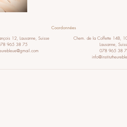
Coordonnées
rançois 12, Lausanne, Suisse
Chem. de la Coffette 14B, 10
078 965 38 75
Lausanne, Suis
heurebleue@gmail.com
078 965 38 7
info@institutheurebl
econnu ASCA
Que
s