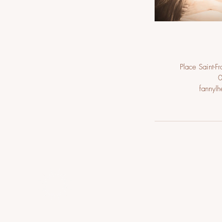
Place Saint-F
fannyl
© L’Heure Bleue Lausanne | Institut r
Instagram
|
Contact
|
Mentions légale