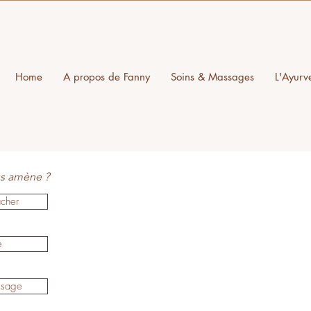
Home
A propos de Fanny
Soins & Massages
L'Ayurv
us amène ?
âcher
e
visage