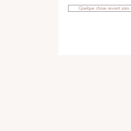
Quelque chose revient sans
© L’Heure Bleue Lausanne | Institut r
Instagram
|
Contact
|
Mentions légale