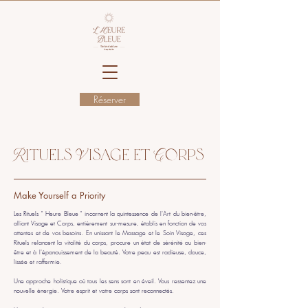
Réserver
Rituels Visage et Corps
Make Yourself a Priority
Les Rituels " Heure Bleue " incarnent la quintessence de l'Art du bien-être,
alliant Visage et Corps, entièrement sur-mesure, établis en fonction de vos
attentes et de vos besoins. En unissant le Massage et le Soin Visage, ces
Rituels relancent la vitalité du corps, procure un état de sérénité au bien-
être et à l'épanouissement de la beauté. Votre peau est radieuse, douce,
lissée et raffermie.
Une approche holistique où tous les sens sont en éveil. Vous ressentez une
nouvelle énergie. Votre esprit et votre corps sont reconnectés.