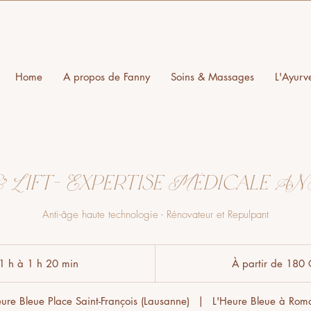
Home
A propos de Fanny
Soins & Massages
L'Ayurv
 Lift- Expertise Médicale A
Anti-âge haute technologie - Rénovateur et Repulpant
À
partir
1 h à 1 h 20 min
D
À partir de 180
de
180
e
francs
suisses
1
eure Bleue Place Saint-François (Lausanne)
|
L'Heure Bleue à Rom
à