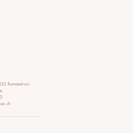
32 Romanel-sur-
se
5
eue.ch