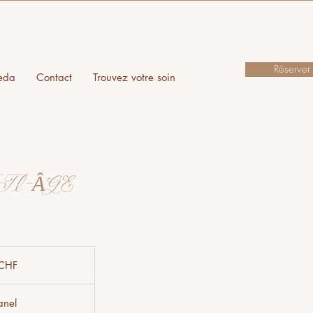
Réserver
eda
Contact
Trouvez votre soin
NTI-ÂGE
 CHF
anel