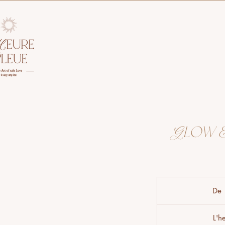
Glow &
De 
L'h