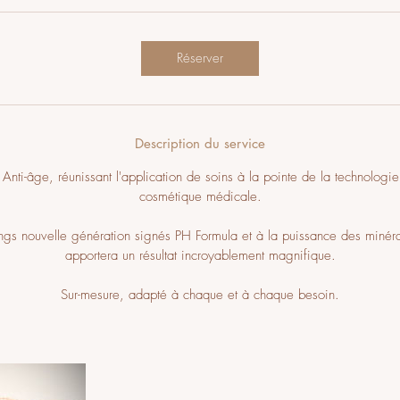
1
2
0
Réserver
m
i
n
Description du service
 Anti-âge, réunissant l'application de soins à la pointe de la technolog
cosmétique médicale.
gs nouvelle génération signés PH Formula et à la puissance des minér
apportera un résultat incroyablement magnifique.
Sur-mesure, adapté à chaque et à chaque besoin.