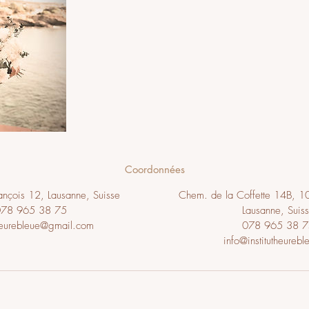
Coordonnées
rançois 12, Lausanne, Suisse
Chem. de la Coffette 14B, 10
078 965 38 75
Lausanne, Suis
heurebleue@gmail.com
078 965 38 7
info@institutheurebl